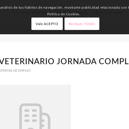
nálisis de tus hábitos de navegación, mostrarte publicidad relacionada con t
Cursos del INEM SEPE
Ofertas de Empleo
Noticias Empleo
Política de Cookies.
Vale ACEPTO
Rechazo TODO
VETERINARIO JORNADA COMPL
OFERTAS DE EMPLEO