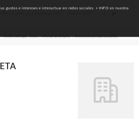
us gustos e intereses e interactuar en redes sociales. + INFO en nuestra
Otros Cursos para Desempleados
Máster SEO
Usted está aquí:
Inicio
/
Ofertas de Empleo
/
Veterinario jornada completa
ETA