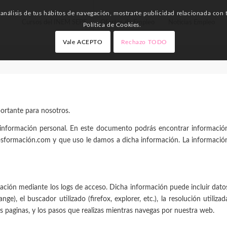
nálisis de tus hábitos de navegación, mostrarte publicidad relacionada con t
Cursos del INEM SEPE
Ofertas de Empleo
Noticias Empleo
Política de Cookies.
Vale ACEPTO
Rechazo TODO
portante para nosotros.
información personal. En este documento podrás encontrar informació
osformación.com y que uso le damos a dicha información. La informació
mación mediante los logs de acceso. Dicha información puede incluir dato
ge), el buscador utilizado (firefox, explorer, etc.), la resolución utilizad
s paginas, y los pasos que realizas mientras navegas por nuestra web.