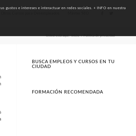
us gustos e intereses e interactuar en redes sociales. + INFO en nuestra
Otros Cursos para Desempleados
Máster SEO
Usted está aquí:
Inicio
/
Política de privacidad
BUSCA EMPLEOS Y CURSOS EN TU
CIUDAD
n
n
FORMACIÓN RECOMENDADA
s
a