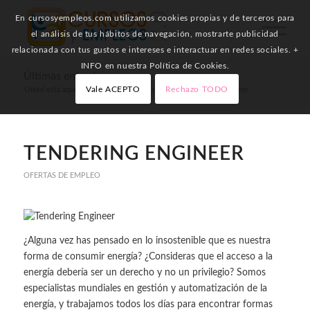
En cursosyempleos.com utilizamos cookies propias y de terceros para
el análisis de tus hábitos de navegación, mostrarte publicidad
relacionada con tus gustos e intereses e interactuar en redes sociales. +
INFO en nuestra Política de Cookies.
Últimas entradas
Vale ACEPTO
Rechazo TODO
Usted está aquí:
Inicio
/
Ofertas de Empleo
/
Tendering Engineer
TENDERING ENGINEER
OFERTAS DE EMPLEO
¿Alguna vez has pensado en lo insostenible que es nuestra
forma de consumir energía? ¿Consideras que el acceso a la
energía debería ser un derecho y no un privilegio? Somos
especialistas mundiales en gestión y automatización de la
energía, y trabajamos todos los días para encontrar formas