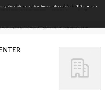
us gustos e intereses e interactuar en redes sociales. + INFO en nuestra
Otros Cursos para Desempleados
Máster SEO
sted está aquí:
Inicio
/
Ofertas de Empleo
/
Atención al cliente – Call Center
CENTER