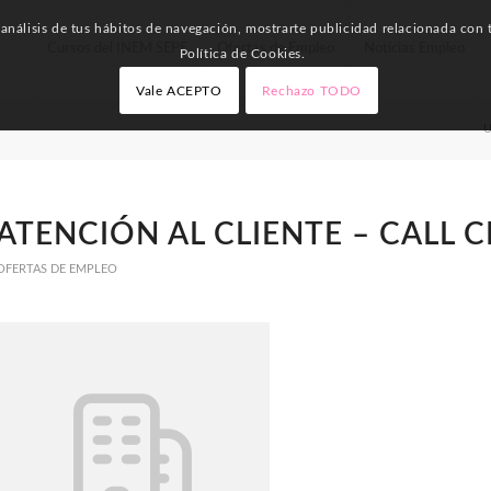
nálisis de tus hábitos de navegación, mostrarte publicidad relacionada con t
Cursos del INEM SEPE
Ofertas de Empleo
Noticias Empleo
Política de Cookies.
Vale ACEPTO
Rechazo TODO
U
ATENCIÓN AL CLIENTE – CALL 
OFERTAS DE EMPLEO