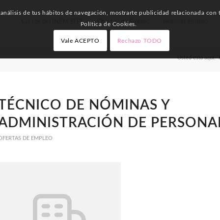
nálisis de tus hábitos de navegación, mostrarte publicidad relacionada con t
Cursos del INEM SEPE
Ofertas de Empleo
Noticias Empleo
Política de Cookies.
Vale ACEPTO
Rechazo TODO
Usted está aquí:
TÉCNICO DE NÓMINAS Y
ADMINISTRACIÓN DE PERSONA
OFERTAS DE EMPLEO