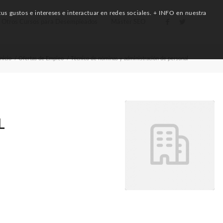
us gustos e intereses e interactuar en redes sociales. + INFO en nuestra
Otros Cursos para Desempleados
Máster SEO
Inicio
/
Ofertas de Empleo
/
Técnico de nóminas y administración de personal
L