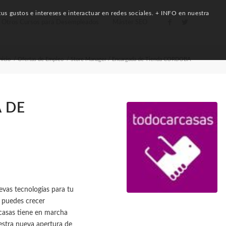
us gustos e intereses e interactuar en redes sociales. + INFO en nuestra
Otros Cursos para Desempleados
Máster SEO
nicio
/
Ofertas de Empleo
/
Store Manager / Encargada de Tienda CORDOBA
 DE
uevas tecnologías para tu
 puedes crecer
casas tiene en marcha
estra nueva apertura de