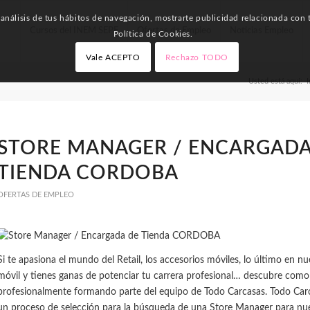
nálisis de tus hábitos de navegación, mostrarte publicidad relacionada con t
Cursos del INEM SEPE
Ofertas de Empleo
Noticias Empleo
Política de Cookies.
Vale ACEPTO
Rechazo TODO
Usted está aquí:
I
STORE MANAGER / ENCARGADA
TIENDA CORDOBA
OFERTAS DE EMPLEO
Si te apasiona el mundo del Retail, los accesorios móviles, lo último en n
móvil y tienes ganas de potenciar tu carrera profesional… descubre como
profesionalmente formando parte del equipo de Todo Carcasas. Todo Car
un proceso de selección para la búsqueda de una Store Manager para nu