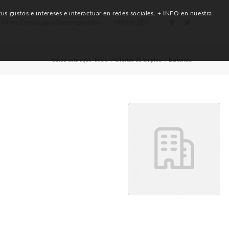
us gustos e intereses e interactuar en redes sociales. + INFO en nuestra
Otros Cursos para Desempleados
Máster SEO
Usted está aquí:
Inicio
/
Ofertas de Empleo
/
Bartender