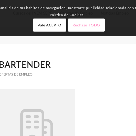
nálisis de tus hábitos de navegación, mostrarte publicidad relacionada con t
Cursos del INEM SEPE
Ofertas de Empleo
Noticias Empleo
Política de Cookies.
Vale ACEPTO
Rechazo TODO
BARTENDER
OFERTAS DE EMPLEO