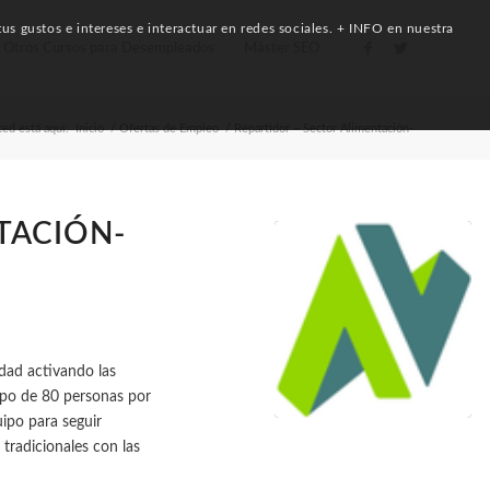
us gustos e intereses e interactuar en redes sociales. + INFO en nuestra
Otros Cursos para Desempleados
Máster SEO
ed está aquí:
Inicio
/
Ofertas de Empleo
/
Repartidor – Sector Alimentación-
TACIÓN-
dad activando las
ipo de 80 personas por
uipo para seguir
tradicionales con las