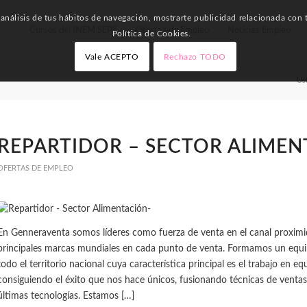
nálisis de tus hábitos de navegación, mostrarte publicidad relacionada con t
Cursos del INEM SEPE
Ofertas de Empleo
Noticias Empleo
Política de Cookies.
Vale ACEPTO
Rechazo TODO
Ust
REPARTIDOR – SECTOR ALIMEN
OFERTAS DE EMPLEO
En Genneraventa somos líderes como fuerza de venta en el canal proximi
principales marcas mundiales en cada punto de venta. Formamos un equ
todo el territorio nacional cuya característica principal es el trabajo en eq
consiguiendo el éxito que nos hace únicos, fusionando técnicas de ventas 
últimas tecnologías. Estamos […]