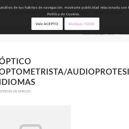
nálisis de tus hábitos de navegación, mostrarte publicidad relacionada con t
Cursos del INEM SEPE
Ofertas de Empleo
Noticias Empleo
Política de Cookies.
Vale ACEPTO
Rechazo TODO
Usted está aquí:
Inicio
/
Oferta
ÓPTICO
OPTOMETRISTA/AUDIOPROTES
IDIOMAS
OFERTAS DE EMPLEO