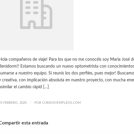
Hola compañeros de viaje! Para los que no me conocéis soy María José d
Benidorm!! Estamos buscando un nuevo optometrista con conocimientos 
sumarse a nuestro equipo. Si reunís los dos perfiles, pues mejor! Busca
y creativa, con implicación absoluta en nuestro proyecto, con mucha ener
asimilar el cambio rápid […]
/
25 FEBRERO, 2020
POR
CURSOSYEMPLEOS.COM
Compartir esta entrada