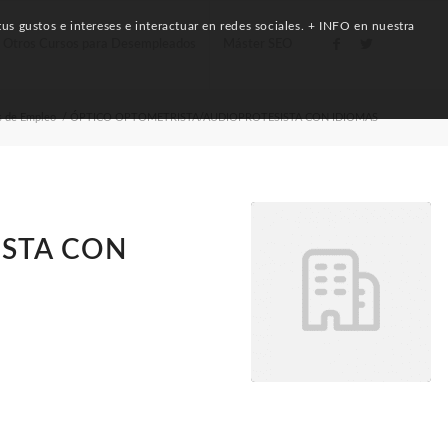
us gustos e intereses e interactuar en redes sociales. + INFO en nuestra
Otros Cursos para Desempleados
Máster SEO
s de Empleo
/
ÓPTICO OPTOMETRISTA/AUDIOPROTESISTA CON IDIOMAS
ISTA CON