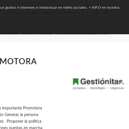
us gustos e intereses e interactuar en redes sociales. + INFO en nuestra
Otros Cursos para Desempleados
Máster SEO
tas de Empleo
/
Director/a Comercial – Promotora Inmobiliaria (Costa del Sol).
ROMOTORA
.
ra Importante Promotora
ón General, la persona
s: -Proponer la política
ciones puestas en marcha.