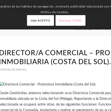
nálisis de tus hábitos de navegación, mostrarte publicidad relacionada con t
Cursos del INEM SEPE
Ofertas de Empleo
Noticias Empleo
Política de Cookies.
Vale ACEPTO
Rechazo TODO
Usted está aquí:
Inicio
/
Ofer
DIRECTOR/A COMERCIAL – P
INMOBILIARIA (COSTA DEL SOL)
OFERTAS DE EMPLEO
Desde Gestiónitas, estamos seleccionando un/a Director/a Comercial pa
Inmobiliaria ubicada en la Costa del Sol (Málaga). Reportando a la Direcci
seleccionada se ocupará, entre otras, de las siguientes funciones: Funcione
comercial de la Compañía, implantarla y realizar el seguimiento de las ac