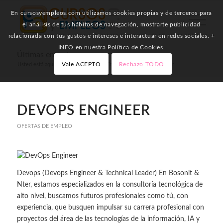
En cursosyempleos.com utilizamos cookies propias y de terceros para
el análisis de tus hábitos de navegación, mostrarte publicidad
relacionada con tus gustos e intereses e interactuar en redes sociales. +
INFO en nuestra Política de Cookies.
Últimas entradas
Vale ACEPTO
Rechazo TODO
Usted está aquí:
Inicio
/
Ofertas de Empleo
/
DevOps Engineer
DEVOPS ENGINEER
OFERTAS DE EMPLEO
Devops (Devops Engineer & Technical Leader) En Bosonit &
Nter, estamos especializados en la consultoría tecnológica de
alto nivel, buscamos futuros profesionales como tú, con
experiencia, que busquen impulsar su carrera profesional con
proyectos del área de las tecnologías de la información, IA y