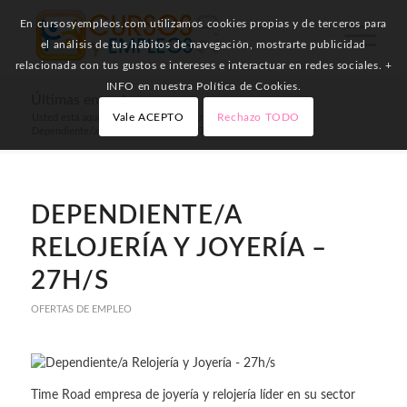
En cursosyempleos.com utilizamos cookies propias y de terceros para
el análisis de tus hábitos de navegación, mostrarte publicidad
relacionada con tus gustos e intereses e interactuar en redes sociales. +
INFO en nuestra Política de Cookies.
Últimas entradas
Vale ACEPTO
Rechazo TODO
Usted está aquí:
Inicio
/
Ofertas de Empleo
/
Dependiente/a Relojería y Joyería – 27h/s
DEPENDIENTE/A
RELOJERÍA Y JOYERÍA –
27H/S
OFERTAS DE EMPLEO
Time Road empresa de joyería y relojería líder en su sector