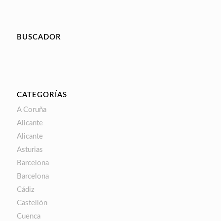
BUSCADOR
CATEGORÍAS
A Coruña
Alicante
Alicante
Asturias
Barcelona
Barcelona
Cádiz
Castellón
Cuenca