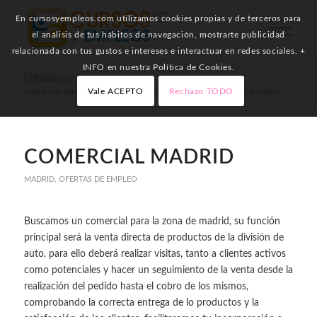
En cursosyempleos.com utilizamos cookies propias y de terceros para
el análisis de tus hábitos de navegación, mostrarte publicidad
relacionada con tus gustos e intereses e interactuar en redes sociales. +
INFO en nuestra Política de Cookies.
Últimas entradas
Vale ACEPTO
Rechazo TODO
Usted está aquí:
Inicio
/
Ofertas de Empleo
/
Madrid
/
Comercial madrid
COMERCIAL MADRID
MADRID
,
OFERTAS DE EMPLEO
Buscamos un comercial para la zona de madrid, su función
principal será la venta directa de productos de la división de
auto. para ello deberá realizar visitas, tanto a clientes activos
como potenciales y hacer un seguimiento de la venta desde la
realización del pedido hasta el cobro de los mismos,
comprobando la correcta entrega de lo productos y la