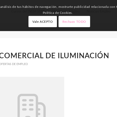
nálisis de tus hábitos de navegación, mostrarte publicidad relacionada con t
Cursos del INEM SEPE
Ofertas de Empleo
Noticias Empleo
Política de Cookies.
Vale ACEPTO
Rechazo TODO
COMERCIAL DE ILUMINACIÓN
OFERTAS DE EMPLEO