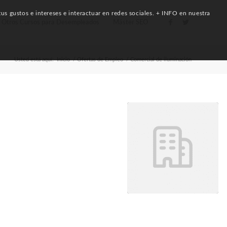
us gustos e intereses e interactuar en redes sociales. + INFO en nuestra
Otros Cursos para Desempleados
Máster SEO
Usted está aquí:
Inicio
/
Ofertas de Empleo
/
Comercial de iluminación