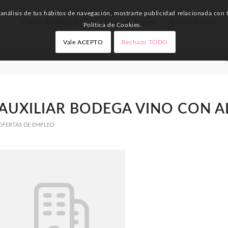
nálisis de tus hábitos de navegación, mostrarte publicidad relacionada con t
Cursos del INEM SEPE
Ofertas de Empleo
Noticias Empleo
Política de Cookies.
Vale ACEPTO
Rechazo TODO
U
AUXILIAR BODEGA VINO CON 
OFERTAS DE EMPLEO