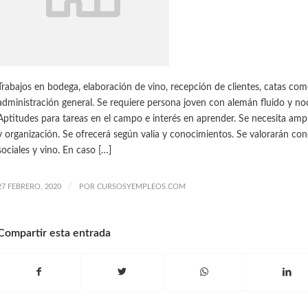
Trabajos en bodega, elaboración de vino, recepción de clientes, catas come
administración general. Se requiere persona joven con alemán fluido y noc
Aptitudes para tareas en el campo e interés en aprender. Se necesita ampl
y organización. Se ofrecerá según valía y conocimientos. Se valorarán co
sociales y vino. En caso […]
/
27 FEBRERO, 2020
POR
CURSOSYEMPLEOS.COM
Compartir esta entrada