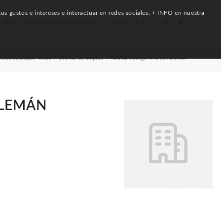
us gustos e intereses e interactuar en redes sociales. + INFO en nuestra
Otros Cursos para Desempleados
Máster SEO
sted está aquí:
Inicio
/
Ofertas de Empleo
/
Auxiliar bodega vino con alemán
ALEMÁN