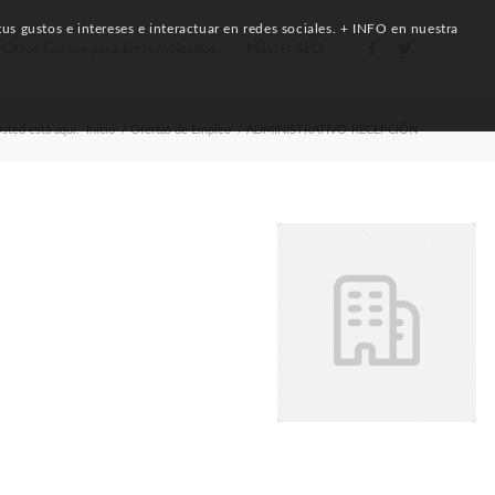
us gustos e intereses e interactuar en redes sociales. + INFO en nuestra
Otros Cursos para Desempleados
Máster SEO
sted está aquí:
Inicio
/
Ofertas de Empleo
/
ADMINISTRATIVO-RECEPCIÓN