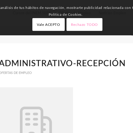
nálisis de tus hábitos de navegación, mostrarte publicidad relacionada con t
Cursos del INEM SEPE
Ofertas de Empleo
Noticias Empleo
Política de Cookies.
Vale ACEPTO
Rechazo TODO
U
ADMINISTRATIVO-RECEPCIÓN
OFERTAS DE EMPLEO