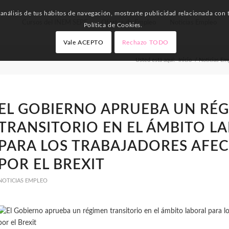
nálisis de tus hábitos de navegación, mostrarte publicidad relacionada con t
Cursos del INEM SEPE
Ofertas de Empleo
Noticias Empleo
Política de Cookies.
Vale ACEPTO
Rechazo TODO
Usted está aquí:
Inicio
/
Noticias Em
EL GOBIERNO APRUEBA UN RÉ
TRANSITORIO EN EL ÁMBITO L
PARA LOS TRABAJADORES AFE
POR EL BREXIT
NOTICIAS EMPLEO