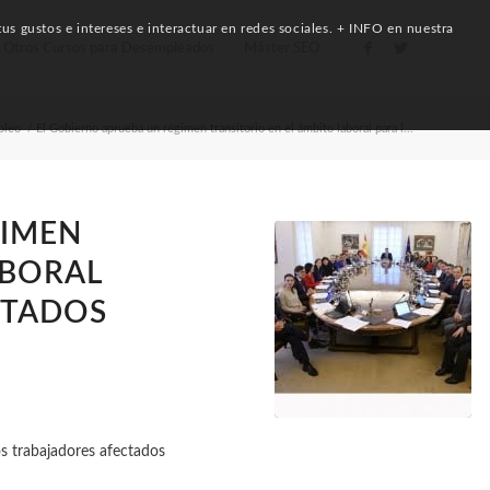
us gustos e intereses e interactuar en redes sociales. + INFO en nuestra
Otros Cursos para Desempleados
Máster SEO
pleo
/
El Gobierno aprueba un régimen transitorio en el ámbito laboral para l...
GIMEN
ABORAL
CTADOS