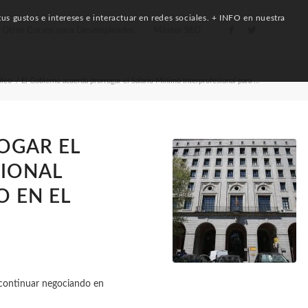
us gustos e intereses e interactuar en redes sociales. + INFO en nuestra
Otros Cursos para Desempleados
Máster SEO
pleo
/
El Gobierno acuerda prorrogar el Salario Mínimo Interprofesional para ...
OGAR EL
SIONAL
 EN EL