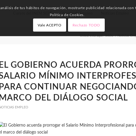
nálisis de tus hábitos de navegación, mostrarte publicidad relacionada con t
Cursos del INEM SEPE
Ofertas de Empleo
Noticias Empleo
Política de Cookies.
Vale ACEPTO
Rechazo TODO
Usted está aquí:
Inicio
/
Noticias Em
EL GOBIERNO ACUERDA PRORR
SALARIO MÍNIMO INTERPROFE
PARA CONTINUAR NEGOCIANDO
MARCO DEL DIÁLOGO SOCIAL
NOTICIAS EMPLEO