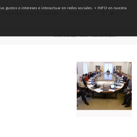
us gustos e intereses e interactuar en redes sociales. + INFO en nuestra
Otros Cursos para Desempleados
Máster SEO
Usted está aquí:
Inicio
/
Noticias Empleo