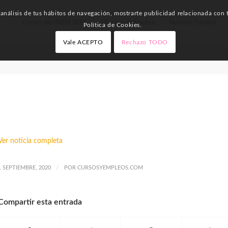
nálisis de tus hábitos de navegación, mostrarte publicidad relacionada con t
Cursos del INEM SEPE
Ofertas de Empleo
Noticias Empleo
Política de Cookies.
Vale ACEPTO
Rechazo TODO
NOTICIAS EMPLEO
Ver noticia completa
/
1 SEPTIEMBRE, 2020
POR
CURSOSYEMPLEOS.COM
Compartir esta entrada