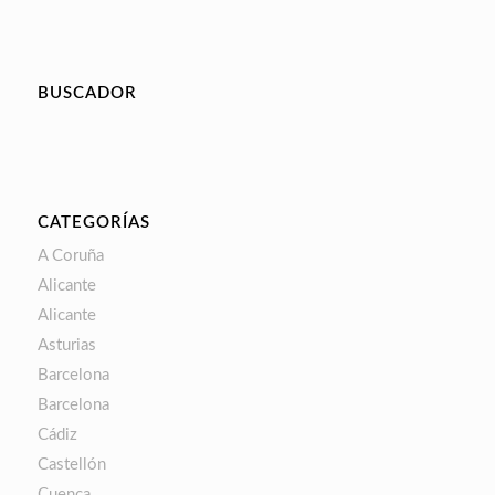
BUSCADOR
CATEGORÍAS
A Coruña
Alicante
Alicante
Asturias
Barcelona
Barcelona
Cádiz
Castellón
Cuenca