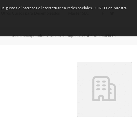
us gustos e intereses e interactuar en redes sociales. + INFO en nuestra
Otros Cursos para Desempleados
Máster SEO
Usted está aquí:
Inicio
/
Ofertas de Empleo
/
VENDEDOR MUEBLES