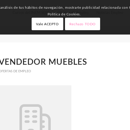
nálisis de tus hábitos de navegación, mostrarte publicidad relacionada con t
Cursos del INEM SEPE
Ofertas de Empleo
Noticias Empleo
Política de Cookies.
Vale ACEPTO
Rechazo TODO
VENDEDOR MUEBLES
OFERTAS DE EMPLEO