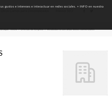
us gustos e intereses e interactuar en redes sociales. + INFO en nuestra
Otros Cursos para Desempleados
Máster SEO
tá aquí:
Inicio
/
Ofertas de Empleo
/
Vendedor/a con altas dotes comerciales
S