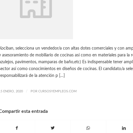
Kociban, selecciona un vendedor/a con altas dotes comerciales y con amp
y asesoramiento de mobiliario de cocinas así como en materiales para la r
azulejos, pavimentos, mamparas de baño,etc) Es indispensable tener ampli
sector así como conocimientos en diseños de cocinas. El candidato/a sel
responsabilizará de la atención p […]
/
15 ENERO, 2020
POR
CURSOSYEMPLEOS.COM
Compartir esta entrada