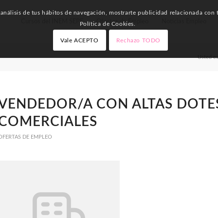
nálisis de tus hábitos de navegación, mostrarte publicidad relacionada con t
Cursos del INEM SEPE
Ofertas de Empleo
Noticias Empleo
Política de Cookies.
Vale ACEPTO
Rechazo TODO
Usted es
VENDEDOR/A CON ALTAS DOTE
COMERCIALES
OFERTAS DE EMPLEO