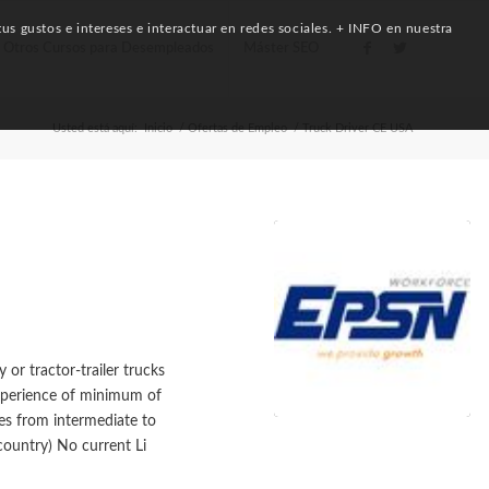
us gustos e intereses e interactuar en redes sociales. + INFO en nuestra
Otros Cursos para Desempleados
Máster SEO
Usted está aquí:
Inicio
/
Ofertas de Empleo
/
Truck Driver CE USA
or tractor-trailer trucks
 Experience of minimum of
ies from intermediate to
 country) No current Li