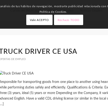
nálisis de tus hábitos de navegación, mostrarte publicidad relacionada con t
Cursos del INEM SEPE
Ofertas de Empleo
Noticias Empleo
Política de Cookies.
Vale ACEPTO
Rechazo TODO
TRUCK DRIVER CE USA
OFERTAS DE EMPLEO
Responsible for transporting goods from one place to another using heavy 
while performing duties safely and efficiently. Qualifications & Criteria:
three (3) years, ideal (5) years or more Depending on the Company, it var
advanced English. Have a valid CDL driving license (or similar in the local
[…]