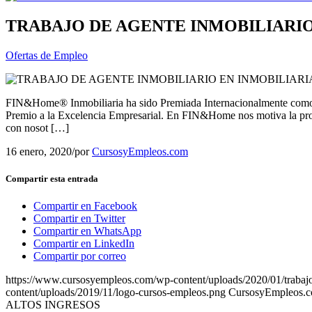
TRABAJO DE AGENTE INMOBILIARIO
Ofertas de Empleo
FIN&Home® Inmobiliaria ha sido Premiada Internacionalmente como La 
Premio a la Excelencia Empresarial. En FIN&Home nos motiva la
con nosot […]
16 enero, 2020
/
por
CursosyEmpleos.com
Compartir esta entrada
Compartir en Facebook
Compartir en Twitter
Compartir en WhatsApp
Compartir en LinkedIn
Compartir por correo
https://www.cursosyempleos.com/wp-content/uploads/2020/01/trabajo-
content/uploads/2019/11/logo-cursos-empleos.png
CursosyEmpleos.
ALTOS INGRESOS