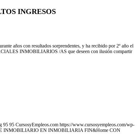
LTOS INGRESOS
nte años con resultados sorprendentes, y ha recibido por 2º año el
MERCIALES INMOBILIARIOS /AS que deseen con ilusión compartir
g
95
95
CursosyEmpleos.com
https://www.cursosyempleos.com/wp-
 INMOBILIARIO EN INMOBILIARIA FIN&Home CON