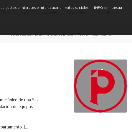
us gustos e intereses e interactuar en redes sociales. + INFO en nuestra
Otros Cursos para Desempleados
Máster SEO
Usted está aquí:
Inicio
/
Ofertas de Empleo
/
Técnico Mantenimiento
 mecánico de una Sala
alación de equipos
departamento. […]