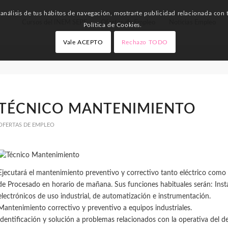
nálisis de tus hábitos de navegación, mostrarte publicidad relacionada con t
Cursos del INEM SEPE
Ofertas de Empleo
Noticias Empleo
Política de Cookies.
Vale ACEPTO
Rechazo TODO
TÉCNICO MANTENIMIENTO
OFERTAS DE EMPLEO
Ejecutará el mantenimiento preventivo y correctivo tanto eléctrico como
de Procesado en horario de mañana. Sus funciones habituales serán: Inst
electrónicos de uso industrial, de automatización e instrumentación.
Mantenimiento correctivo y preventivo a equipos industriales.
Identificación y solución a problemas relacionados con la operativa del 