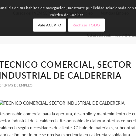
nálisis de tus hábitos de navegación, mostrarte publicidad relacionada con t
Cursos del INEM SEPE
Ofertas de Empleo
Noticias Empleo
Política de Cookies.
Vale ACEPTO
Rechazo TODO
Usted está aquí:
Inicio
/
Oferta
TECNICO COMERCIAL, SECTOR
INDUSTRIAL DE CALDERERIA
OFERTAS DE EMPLEO
Responsable comercial para la apertura, desarrollo y mantenimiento de cu
sector industrial de la calderería. Responsable de elaborar ofertas comerc
calderería según necesidades de cliente. Cálculo de materiales, subcontra
fabricación, por lo que se precisa experiencia en calderería y soldadura.