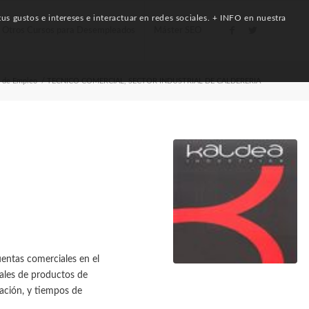
us gustos e intereses e interactuar en redes sociales. + INFO en nuestra
Otros Cursos para Desempleados
Máster SEO
s de Empleo
/
TECNICO COMERCIAL, SECTOR INDUSTRIAL DE CALDERERIA
entas comerciales en el
iales de productos de
tación, y tiempos de