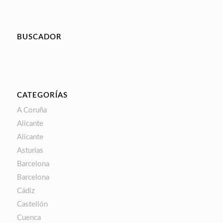
BUSCADOR
CATEGORÍAS
A Coruña
Alicante
Alicante
Asturias
Barcelona
Barcelona
Cádiz
Castellón
Cuenca