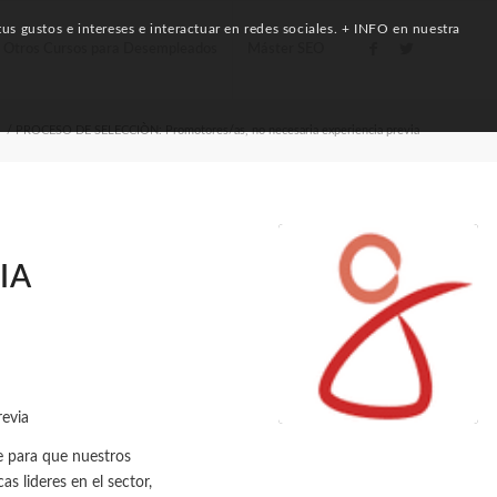
us gustos e intereses e interactuar en redes sociales. + INFO en nuestra
Otros Cursos para Desempleados
Máster SEO
/
PROCESO DE SELECCIÒN: Promotores/as, no necesaria experiencia previa
IA
 para que nuestros
 lideres en el sector,