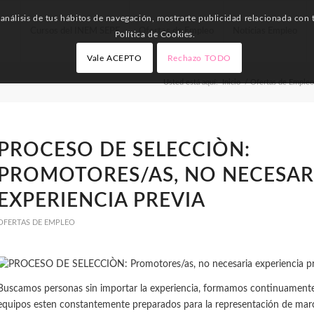
nálisis de tus hábitos de navegación, mostrarte publicidad relacionada con t
Cursos del INEM SEPE
Ofertas de Empleo
Noticias Empleo
Política de Cookies.
Vale ACEPTO
Rechazo TODO
Usted está aquí:
Inicio
/
Ofertas de Empleo
PROCESO DE SELECCIÒN:
PROMOTORES/AS, NO NECESAR
EXPERIENCIA PREVIA
OFERTAS DE EMPLEO
Buscamos personas sin importar la experiencia, formamos continuamente
equipos esten constantemente preparados para la representación de marcas