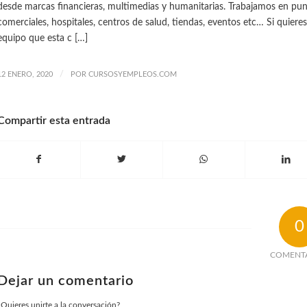
desde marcas financieras, multimedias y humanitarias. Trabajamos en punt
comerciales, hospitales, centros de salud, tiendas, eventos etc… Si quiere
equipo que esta c […]
/
12 ENERO, 2020
POR
CURSOSYEMPLEOS.COM
Compartir esta entrada
0
COMENT
Dejar un comentario
¿Quieres unirte a la conversación?