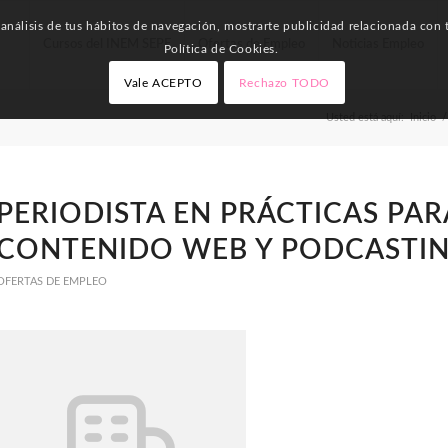
nálisis de tus hábitos de navegación, mostrarte publicidad relacionada con t
Cursos del INEM SEPE
Ofertas de Empleo
Noticias Empleo
Política de Cookies.
Vale ACEPTO
Rechazo TODO
Usted está aquí:
Inicio
/
PERIODISTA EN PRÁCTICAS PAR
CONTENIDO WEB Y PODCASTI
OFERTAS DE EMPLEO