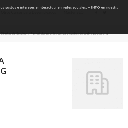
us gustos e intereses e interactuar en redes sociales. + INFO en nuestra
Otros Cursos para Desempleados
Máster SEO
Ofertas de Empleo
/
Periodista en prácticas para contenido web y podcasting
A
NG