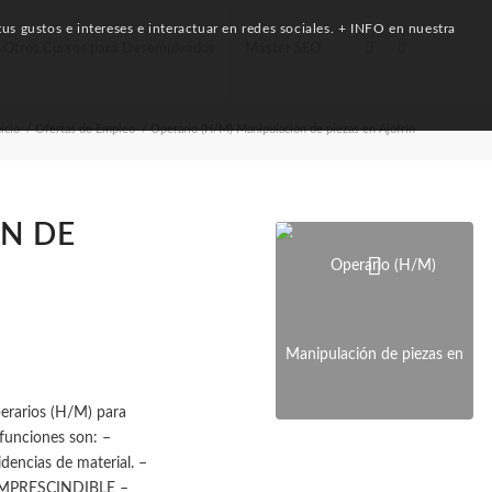
us gustos e intereses e interactuar en redes sociales. + INFO en nuestra
Otros Cursos para Desempleados
Máster SEO
nicio
/
Ofertas de Empleo
/
Operario (H/M) Manipulación de piezas en Ajofrín
N DE
perarios (H/M) para
 funciones son: –
dencias de material. –
ro IMPRESCINDIBLE –