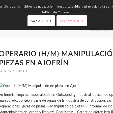
nálisis de tus hábitos de navegación, mostrarte publicidad relacionada con t
Cursos del INEM SEPE
Ofertas de Empleo
Noticias Empleo
Política de Cookies.
Vale ACEPTO
Rechazo TODO
Usted está aquí:
I
OPERARIO (H/M) MANIPULACIÓ
PIEZAS EN AJOFRÍN
OFERTAS DE EMPLEO
En Inneria, empresa especializada en Outsourcing Industrial, buscamos o
manipulado, conteo y triaje de piezas de la industria de construcción. Las
Reparaciones ligeras de piezas. – Manipulado de piezas. – Informar de inci
Mantenimiento del orden y limpieza. Requisitos: – Carnet de carretille