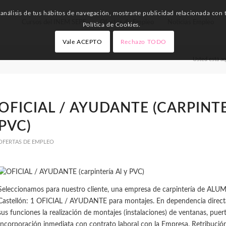
nálisis de tus hábitos de navegación, mostrarte publicidad relacionada con t
Cursos del INEM SEPE
Ofertas de Empleo
Noticias Empleo
Política de Cookies.
Vale ACEPTO
Rechazo TODO
Usted está aq
OFICIAL / AYUDANTE (CARPINTE
PVC)
OFERTAS DE EMPLEO
Seleccionamos para nuestro cliente, una empresa de carpintería de ALUM
Castellón: 1 OFICIAL / AYUDANTE para montajes. En dependencia directa 
sus funciones la realización de montajes (instalaciones) de ventanas, puert
Incorporación inmediata con contrato laboral con la Empresa. Retribució