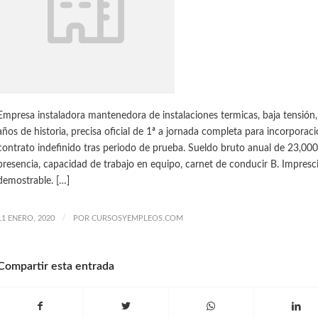
Empresa instaladora mantenedora de instalaciones termicas, baja tensión,
años de historia, precisa oficial de 1ª a jornada completa para incorporac
contrato indefinido tras periodo de prueba. Sueldo bruto anual de 23,000
presencia, capacidad de trabajo en equipo, carnet de conducir B. Impresci
demostrable. […]
/
11 ENERO, 2020
POR
CURSOSYEMPLEOS.COM
Compartir esta entrada