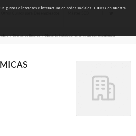
us gustos e intereses e interactuar en redes sociales. + INFO en nuestra
Otros Cursos para Desempleados
Máster SEO
Inicio
/
Ofertas de Empleo
/
Oficial 1a Instalaciones térmicas con experiencia
RMICAS