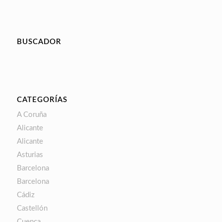
BUSCADOR
CATEGORÍAS
A Coruña
Alicante
Alicante
Asturias
Barcelona
Barcelona
Cádiz
Castellón
Cuenca