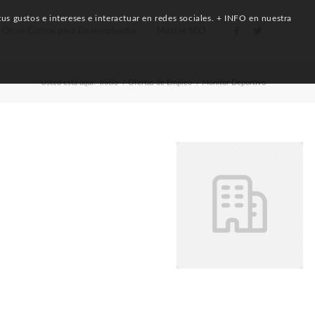
us gustos e intereses e interactuar en redes sociales. + INFO en nuestra
Otros Cursos para Desempleados
Máster SEO
Usted está aquí:
Inicio
/
Ofertas de Empleo
/
Monitor Deportivo