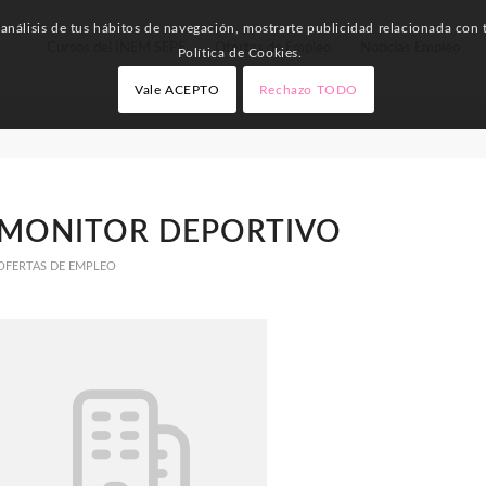
nálisis de tus hábitos de navegación, mostrarte publicidad relacionada con t
Cursos del INEM SEPE
Ofertas de Empleo
Noticias Empleo
Política de Cookies.
Vale ACEPTO
Rechazo TODO
MONITOR DEPORTIVO
OFERTAS DE EMPLEO