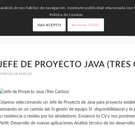
nálisis de tus hábitos de navegación, mostrarte publicidad relacionada con t
Cursos del INEM SEPE
Ofertas de Empleo
Noticias Empleo
Política de Cookies.
Vale ACEPTO
Rechazo TODO
Uste
JEFE DE PROYECTO JAVA (TRES
OFERTAS DE EMPLEO
Estamos seleccionando un Jefe de Proyecto de Java para proyecto estable
pensando en un cambio lab Si-gesión de equipo Si -disponibilidaoral y te g
tu residencia o resides por los alrededores. Envianos tu CV y nos pondre
Perfil: Desarrollo de nuevas aplicaciones Análisis técnico de lso desarrollo