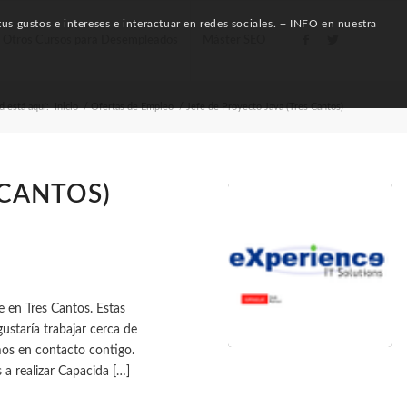
us gustos e intereses e interactuar en redes sociales. + INFO en nuestra
Otros Cursos para Desempleados
Máster SEO
d está aquí:
Inicio
/
Ofertas de Empleo
/
Jefe de Proyecto Java (Tres Cantos)
 CANTOS)
 en Tres Cantos. Estas
ustaría trabajar cerca de
mos en contacto contigo.
s a realizar Capacida […]