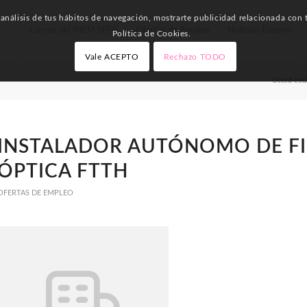
nálisis de tus hábitos de navegación, mostrarte publicidad relacionada con t
Cursos del INEM SEPE
Ofertas de Empleo
Noticias Empleo
Política de Cookies.
Vale ACEPTO
Rechazo TODO
Usted está
INSTALADOR AUTÓNOMO DE F
ÓPTICA FTTH
OFERTAS DE EMPLEO