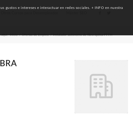
us gustos e intereses e interactuar en redes sociales. + INFO en nuestra
Otros Cursos para Desempleados
Máster SEO
 aquí:
Inicio
/
Ofertas de Empleo
/
Instalador autónomo de fibra óptica FTTH
IBRA