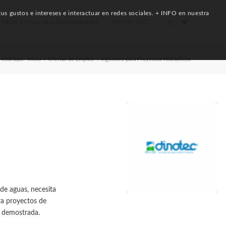
us gustos e intereses e interactuar en redes sociales. + INFO en nuestra
Otros Cursos para Desempleados
Máster SEO
 está aquí:
Inicio
/
Ofertas de Empleo
/
Ingeniero para Proyectos Hidráulicos
de aguas, necesita
ra proyectos de
a demostrada.