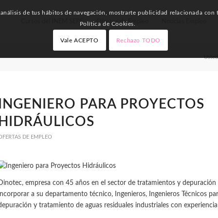
nálisis de tus hábitos de navegación, mostrarte publicidad relacionada con t
Cursos del INEM SEPE
Ofertas de Empleo
Noticias Empleo
Política de Cookies.
Vale ACEPTO
Rechazo TODO
Usted
INGENIERO PARA PROYECTOS
HIDRÁULICOS
OFERTAS DE EMPLEO
Dinotec, empresa con 45 años en el sector de tratamientos y depuración 
incorporar a su departamento técnico, Ingenieros, Ingenieros Técnicos pa
depuración y tratamiento de aguas residuales industriales con experienci