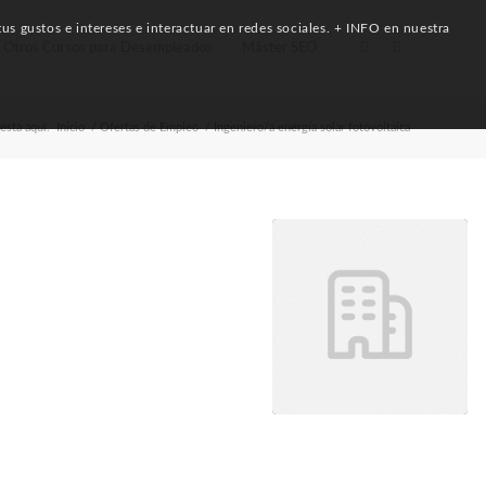
us gustos e intereses e interactuar en redes sociales. + INFO en nuestra
Otros Cursos para Desempleados
Máster SEO
está aquí:
Inicio
/
Ofertas de Empleo
/
Ingeniero/a energía solar fotovoltaica