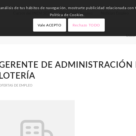
nálisis de tus hábitos de navegación, mostrarte publicidad relacionada con t
Cursos del INEM SEPE
Ofertas de Empleo
Noticias Empleo
Política de Cookies.
Vale ACEPTO
Rechazo TODO
Usted 
GERENTE DE ADMINISTRACIÓN
LOTERÍA
OFERTAS DE EMPLEO