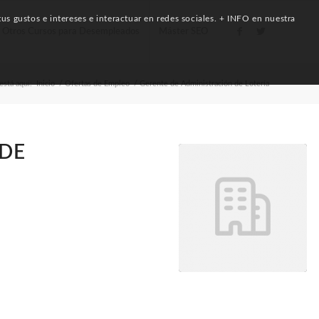
us gustos e intereses e interactuar en redes sociales. + INFO en nuestra
Otros Cursos para Desempleados
Máster SEO
está aquí:
Inicio
/
Ofertas de Empleo
/
Gerente de Administración de Lotería
 DE