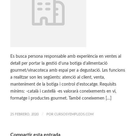
Es busca persona responsable amb experiència en ventes al
detall per portar la gestió d’una botiga d’alimentació
gourmet/vinacoteca amb espai per a degustació. Les funcions
a realitzar son les següents: atenció al client, venta,
manteniment de la botiga i control d’estocatge. Requisits
mínims: -català i castellà -es valorarà coneixements en vi,
formatge i productes gourmet. També coneixemen […]
/
25 FEBRERO, 2020
POR
CURSOSYEMPLEOS.COM
Compartir esta entrada