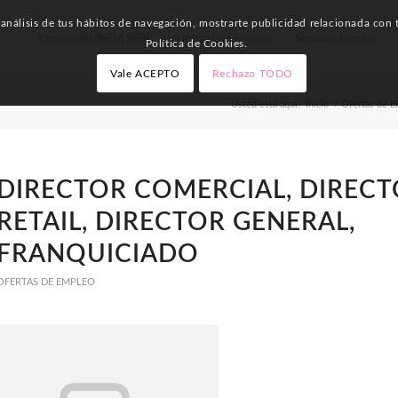
nálisis de tus hábitos de navegación, mostrarte publicidad relacionada con t
Cursos del INEM SEPE
Ofertas de Empleo
Noticias Empleo
Política de Cookies.
Vale ACEPTO
Rechazo TODO
Usted está aquí:
Inicio
/
Ofertas de 
DIRECTOR COMERCIAL, DIRECT
RETAIL, DIRECTOR GENERAL,
FRANQUICIADO
OFERTAS DE EMPLEO