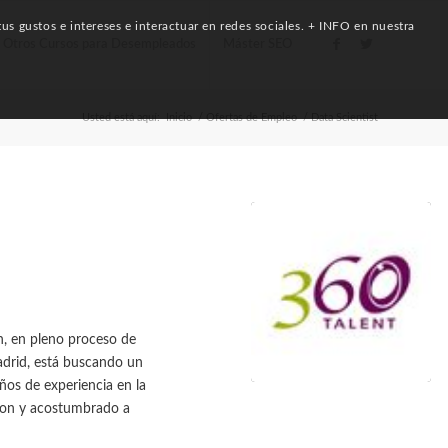
us gustos e intereses e interactuar en redes sociales. + INFO en nuestra
Otros Cursos para Desempleados
Máster SEO
Usted está aquí:
Inicio
/
Ofertas de Empleo
/
Data Scientist
ch, en pleno proceso de
Madrid, está buscando un
os de experiencia en la
thon y acostumbrado a