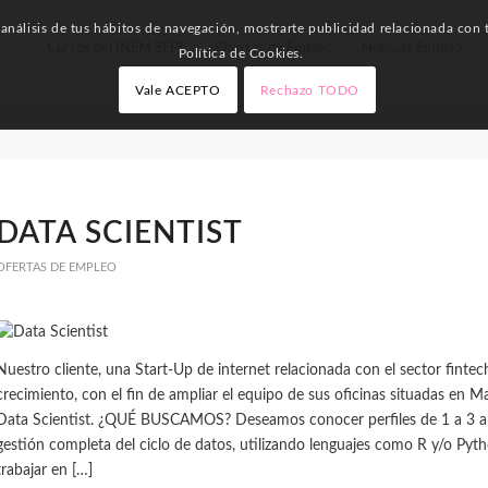
nálisis de tus hábitos de navegación, mostrarte publicidad relacionada con t
Cursos del INEM SEPE
Ofertas de Empleo
Noticias Empleo
Política de Cookies.
Vale ACEPTO
Rechazo TODO
DATA SCIENTIST
OFERTAS DE EMPLEO
Nuestro cliente, una Start-Up de internet relacionada con el sector finte
crecimiento, con el fin de ampliar el equipo de sus oficinas situadas en 
Data Scientist. ¿QUÉ BUSCAMOS? Deseamos conocer perfiles de 1 a 3 añ
gestión completa del ciclo de datos, utilizando lenguajes como R y/o Py
trabajar en […]