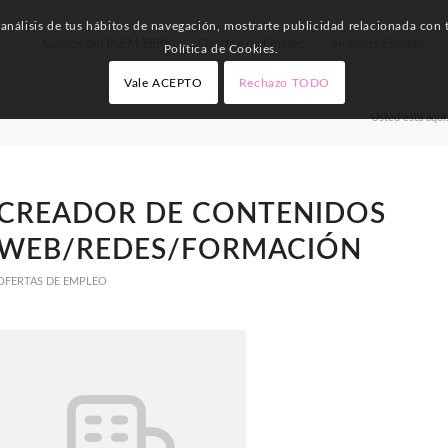
nálisis de tus hábitos de navegación, mostrarte publicidad relacionada con t
Cursos del INEM SEPE
Ofertas de Empleo
Noticias Empleo
Política de Cookies.
Vale ACEPTO
Rechazo TODO
Usted está aquí
CREADOR DE CONTENIDOS
WEB/REDES/FORMACIÓN
OFERTAS DE EMPLEO