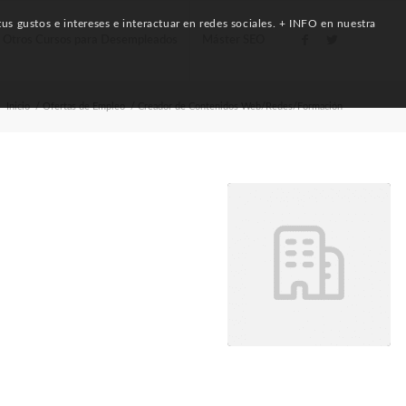
us gustos e intereses e interactuar en redes sociales. + INFO en nuestra
Otros Cursos para Desempleados
Máster SEO
:
Inicio
/
Ofertas de Empleo
/
Creador de Contenidos Web/Redes/Formación