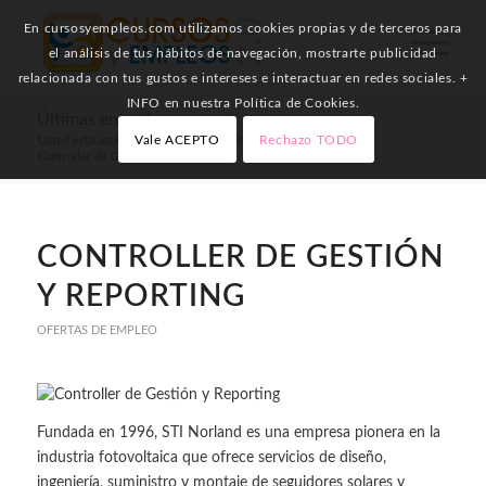
En cursosyempleos.com utilizamos cookies propias y de terceros para
el análisis de tus hábitos de navegación, mostrarte publicidad
relacionada con tus gustos e intereses e interactuar en redes sociales. +
INFO en nuestra Política de Cookies.
Últimas entradas
Vale ACEPTO
Rechazo TODO
Usted está aquí:
Inicio
/
Ofertas de Empleo
/
Controller de Gestión y Reporting
CONTROLLER DE GESTIÓN
Y REPORTING
OFERTAS DE EMPLEO
Fundada en 1996, STI Norland es una empresa pionera en la
industria fotovoltaica que ofrece servicios de diseño,
ingeniería, suministro y montaje de seguidores solares y