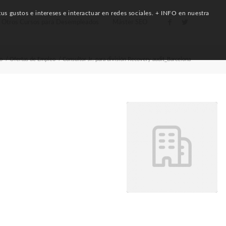
us gustos e intereses e interactuar en redes sociales. + INFO en nuestra
Otros Cursos para Desempleados
Máster SEO
io
/
Ofertas de Empleo
/
Consultor Jr. para división Recovery audit_Barcelona