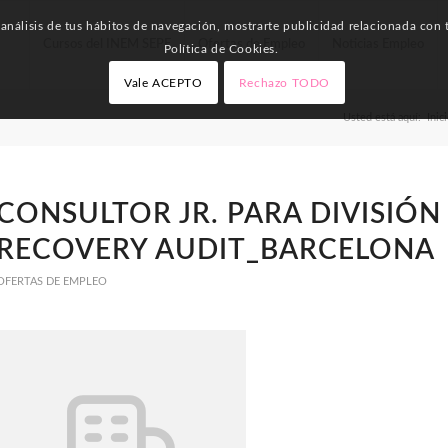
nálisis de tus hábitos de navegación, mostrarte publicidad relacionada con t
Cursos del INEM SEPE
Ofertas de Empleo
Noticias Empleo
Política de Cookies.
Vale ACEPTO
Rechazo TODO
Usted está aquí:
Inic
CONSULTOR JR. PARA DIVISIÓN
RECOVERY AUDIT_BARCELONA
OFERTAS DE EMPLEO