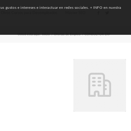
us gustos e intereses e interactuar en redes sociales. + INFO en nuestra
Otros Cursos para Desempleados
Máster SEO
Usted está aquí:
Inicio
/
Ofertas de Empleo
/
CONSULTOR ERP