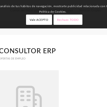
nálisis de tus hábitos de navegación, mostrarte publicidad relacionada con t
Cursos del INEM SEPE
Ofertas de Empleo
Noticias Empleo
Política de Cookies.
Vale ACEPTO
Rechazo TODO
CONSULTOR ERP
OFERTAS DE EMPLEO