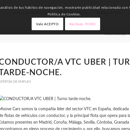
nálisis de tus hábitos de navegación, mostrarte publicidad relacionada con t
Cursos del INEM SEPE
Ofertas de Empleo
Noticias Empleo
Política de Cookies.
Vale ACEPTO
Rechazo TODO
Usted está aquí:
CONDUCTOR/A VTC UBER | TU
TARDE-NOCHE.
OFERTAS DE EMPLEO
Moove Cars somos la compañía líder del sector VTC en España, dedicada a
de flotas de vehículos con conductor, y la principal flota que opera para
Estamos presentes en Madrid, Coruña, Málaga, Sevilla, Córdoba, Granada 
encontramos en pleno proceso de crecimiento y, por ello, buscamos pers