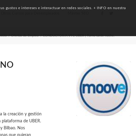
us gustos e intereses e interactuar en redes sociales. + INFO en nuestra
Otros Cursos para Desempleados
Máster SEO
Inicio
/
Ofertas de Empleo
/
CONDUCTOR/A VTC UBER | Turno tarde-noche.
RNO
 la creación y gestión
 la plataforma de UBER.
y Bilbao. Nos
onas que quieran