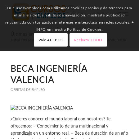
En cursosyempleos.com utilizamos cookies propias y de terceros para
el análisis de tus hábitos de navegación, mostrarte publicidad
relacionada con tus gustos e intereses e interactuar en redes sociales. +
INFO en nuestra Política de Cookies.
Últimas entradas
Vale ACEPTO
Rechazo TODO
Usted está aquí:
Inicio
/
Ofertas de Empleo
/
BECA INGENIERÍA VALENCIA
BECA INGENIERÍA
VALENCIA
OFERTAS DE EMPLEO
¿Quieres conocer el mundo laboral con nosotros? Te
ofrecemos: – Conocimiento de una multinacional y
aprendizaje en un entorno real. – Beca de duración de un año