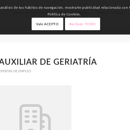
nálisis de tus hábitos de navegación, mostrarte publicidad relacionada con t
Cursos del INEM SEPE
Ofertas de Empleo
Noticias Empleo
Política de Cookies.
Vale ACEPTO
Rechazo TODO
AUXILIAR DE GERIATRÍA
OFERTAS DE EMPLEO