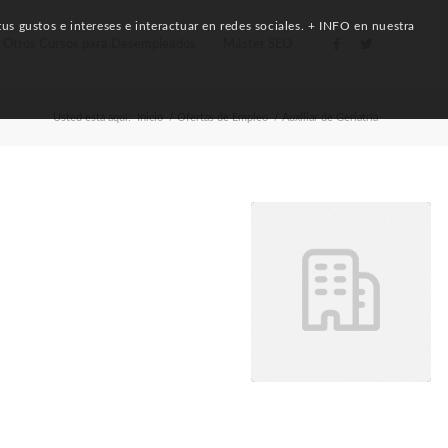
us gustos e intereses e interactuar en redes sociales. + INFO en nuestra
Otros Cursos para Desempleados
Máster SEO
Usted está aquí:
Inicio
/
Ofertas de Empleo
/
Auxiliar de Geriatría