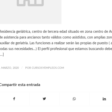
Residencia geriátrica, centro de tercera edad situado en zona centro de As
de asistencia para ancianos tanto válidos como asistidos, con amplias zo
auxiliar de geriatría. Las funciones a realizar serán las propias de puesto (
todas sus necesidades…) El perfil profesional que estamos buscando deb
[…]
/
1 MARZO, 2020
POR
CURSOSYEMPLEOS.COM
Compartir esta entrada