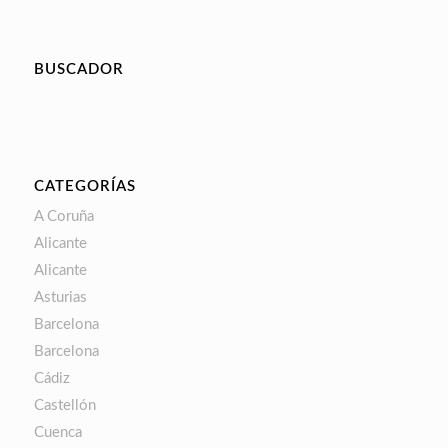
BUSCADOR
CATEGORÍAS
A Coruña
Alicante
Alicante
Asturias
Barcelona
Barcelona
Cádiz
Castellón
Cuenca